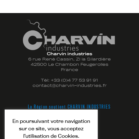
Charvin industries
6 rue René Cassin, ZI la Silardière
42500 Le Chambon Feugerolles
France
Tél:
+33 (0)4 77 53 91 91
contact@charvin-industries.fr
La Région soutient CHARVIN INDUSTRIES
En poursuivant votre navigation
sur ce site, vous acceptez
l’utilisation de Cookies.