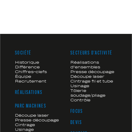
SOCIÉTÉ
SECTEURS D’ACTIVITÉ
Historique
Réalisations
Différence
d'ensembles
Chiffres-clefs
Presse découpage
Équipe
Découpe laser
Recrutement
Cintrage fil et tube
Usinage
Tôlerie
RÉALISATIONS
soudage/pliage
Contrôle
PARC MACHINES
FOCUS
Découpe laser
Presse découpage
DEVIS
Cintrage
Usinage