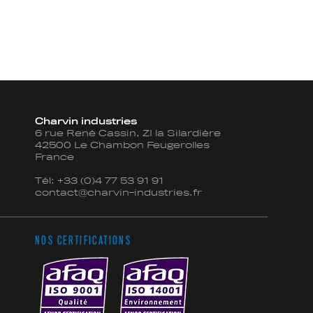
Charvin industries
6 rue René Cassin, ZI la Silardière
42500 Le Chambon Feugerolles
France
Tél:
+33 (0)4 77 53 91 91
contact@charvin-industries.fr
NOS CERTIFICATIONS