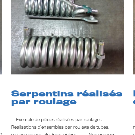
Serpentins réalisés
par roulage
e
Exemple de pièces réalisées par roulage .
A
Réalisations d’ensembles par roulage de tubes,
nt
roulage aciers, alu, inox, cuivre… Nos process
u