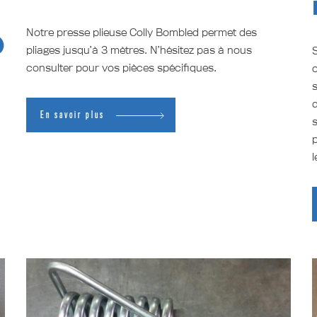
Notre presse plieuse Colly Bombled permet des
)
pliages jusqu’à 3 mètres. N’hésitez pas à nous
consulter pour vos pièces spécifiques.
c
s
d
En savoir plus
s
p
.
l