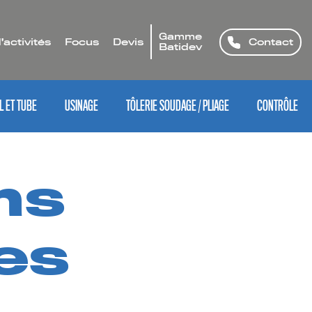
Gamme
’activités
Focus
Devis
Contact
Batidev
L ET TUBE
USINAGE
TÔLERIE SOUDAGE / PLIAGE
CONTRÔLE
ns
es