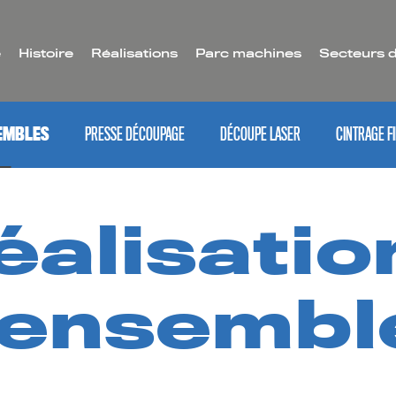
é
Histoire
Réalisations
Parc machines
Secteurs d
SEMBLES
PRESSE DÉCOUPAGE
DÉCOUPE LASER
CINTRAGE FI
éalisatio
’ensembl