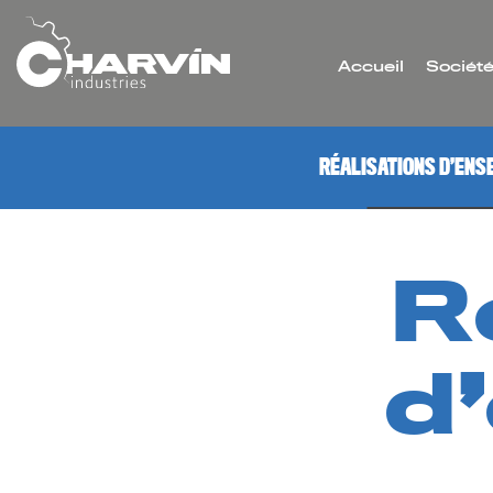
Accueil
Sociét
RÉALISATIONS D’EN
R
d