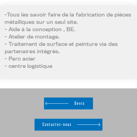
-Tous les savoir faire de la fabrication de pièces
métalliques sur un seul site.
- Aide à la conception , BE.
- Atelier de montage.
- Traitement de surface et peinture via des
partenaires intégrés.
- Parc acier
- centre logistique
Devis
Contactez-nous