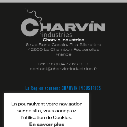
Charvin industries
6 rue René Cassin, ZI la Silardière
42500 Le Chambon Feugerolles
France
Tél:
+33 (0)4 77 53 91 91
contact@charvin-industries.fr
La Région soutient CHARVIN INDUSTRIES
En poursuivant votre navigation
sur ce site, vous acceptez
l’utilisation de Cookies.
En savoir plus